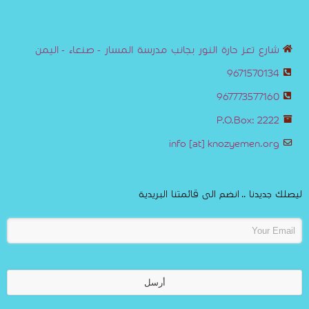
شارع تعز حارة النور بجانب مدرسة المسار - صنعاء - اليمن
9671570134
967773577160
P.O.Box: 2222
info [at] knozyemen.org
ليصلك جديدنا .. انضم الى قائمتنا البريدية
أرسل