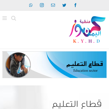
Ski
Whatsapp
Instagram
Email
Twitter
Facebook
t
conten
قطاع التعليم