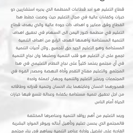
قطاع التعليم هو احد قطاعات المنظمة الذي يديره استشاريين ذو
خبرات وكفاءات عالية في مجال التعليم حيث وضعت خطط هذا
القطاع وفق معايير و اهداف ذات جودة عالية والذي يهدف قطاع
التعليم في منظمة كنوز اليمن الى الاسهام في تحقيق اهداف
التنمية المستدامة واهمها الهدف الرابع من اهداف التنمية
المستدامة وهو التعليم الجيد حق للجميع , ولأن أدبيات التنمية
تجمع على ان التعليم هو قلب التنمية وصلبها وان نجاح التنمية
في أي مجتمع يعتمد كثيراً على نجاح النظام التعليمي في هذا
المجتمع والتعليم مفتاح التقدم وأداة النهضة ومصدر القوة في
المجتمعات ويعتبر التعليم والتنمية وجهان لعملة واحدة
فمحورهما الانسان وغايتهما بناء الانسان وتنمية قدراته وطاقاته
من اجل تحقيق تنمية مستدامة بكفاءة وعدالة تتسع فيها خيارات
الحياة أمام الناس
ويعد التعليم من أهم روافد التنمية وعناصرها المختلفة
فالمجتمع الذي يحسن تعليم وتأهيل أبنائه ويوفر الموارد البشرية
القادرة على تشغيل وإدارة عناصر التنمية يساهم في بناء مجتمع