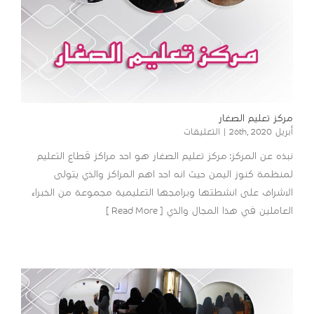
مركز تعليم الصغار
على
أبريل 26th, 2020
|
التعليقات
مركز
نبذه عن المركز: مركز تعليم الصغار هو احد مراكز قطاع التعليم
تعليم
الصغار
لمنظمة كنوز اليمن حيث انه احد اهم المراكز والذي يتولى
مغلقة
الاشراف على انشطتها وبرامجها التعليمية مجموعة من الخبراء
العاملين في هذا المجال والذي [ Read More ]